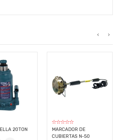
LIENTES
RISC
CUBI
ELLA 20TON
MARCADOR DE
CUBIERTAS N-50