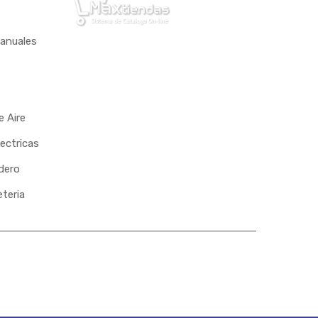
anuales
 Aire
ectricas
dero
eteria