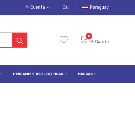
Mi Cuenta
Gs.
Paraguay
MI CUENTA
LISTA DE DESEOS
0
Mi Carrito
PEDIDOS
INICIAR SESIÓN
REGISTRARSE
HERRAMIENTAS ELECTRICAS
MARCAS