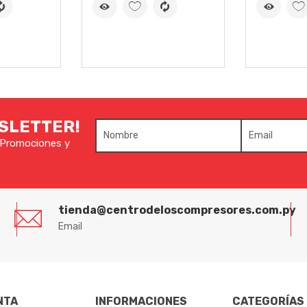
A CALIFICAR ESTE
WSLETTER!
e Promociones y
tienda@centrodeloscompresores.com.py
Email
NTA
INFORMACIONES
CATEGORÍAS