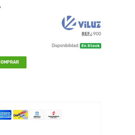
A
REF.:
900
Disponibilidad:
En Stock
OMPRAR