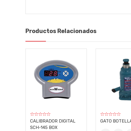
ENVÍA TU COMENTARIO
Marca
1
2
Dimensiones
Productos Relacionados
Calidad
Peso
Precio
Información
Condición
Nombre o Alias
Títul
Comentario
CALIBRADOR DIGITAL
GATO BOTELL
SCH-145 BOX