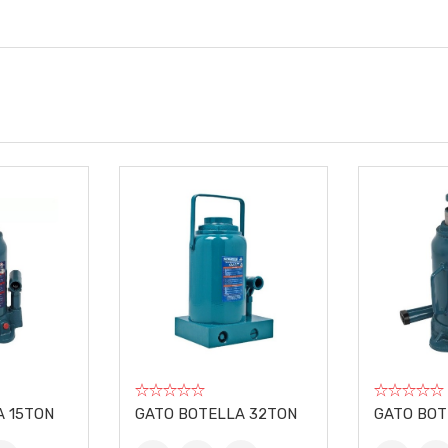
COMENTARIOS DE LOS C
VILUZ
3
4
5
No especificado X No especificado X No especificado
0.000g
Nuevo
o
A 15TON
GATO BOTELLA 32TON
GATO BOT